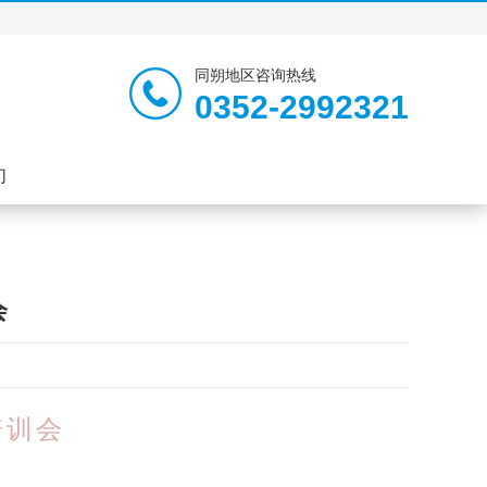
同朔地区咨询热线
0352-2992321
们
会
培训会